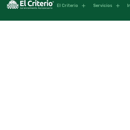
El Criterio
Servicios
I
PRECIOS Y C